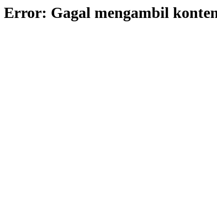
Error: Gagal mengambil konte